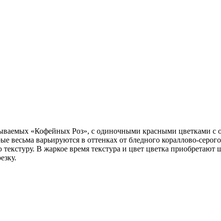
азываемых «Кофейных Роз», с одиночными красными цветками с о
 весьма варьируются в оттенках от бледного кораллово-серого 
екстуру. В жаркое время текстура и цвет цветка приобретают ш
езку.