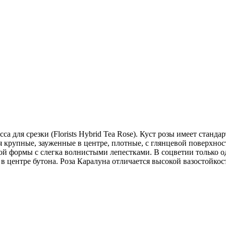
са для срезки (Florists Hybrid Tea Rose). Куст розы имеет ста
 крупные, зауженные в центре, плотные, с глянцевой поверхнос
й формы с слегка волнистыми лепестками. В соцветии только о
 в центре бутона. Роза Каралуна отличается высокой вазостойк