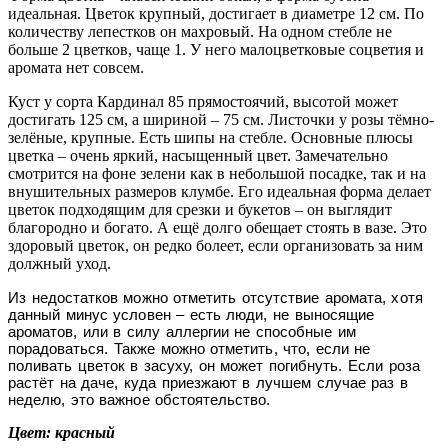
идеальная. Цветок крупный, достигает в диаметре 12 см. По
количеству лепестков он махровый. На одном стебле не
больше 2 цветков, чаще 1. У него малоцветковые соцветия и
аромата нет совсем.
Куст у сорта Кардинал 85 прямостоячий, высотой может
достигать 125 см, а шириной – 75 см. Листочки у розы тёмно-
зелёные, крупные. Есть шипы на стебле. Основные плюсы
цветка – очень яркий, насыщенный цвет. Замечательно
смотрится на фоне зелени как в небольшой посадке, так и на
внушительных размеров клумбе. Его идеальная форма делает
цветок подходящим для срезки и букетов – он выглядит
благородно и богато. А ещё долго обещает стоять в вазе. Это
здоровый цветок, он редко болеет, если организовать за ним
должный уход.
Из недостатков можно отметить отсутствие аромата, хотя
данный минус условен – есть люди, не выносящие
ароматов, или в силу аллергии не способные им
порадоваться. Также можно отметить, что, если не
поливать цветок в засуху, он может погибнуть. Если роза
растёт на даче, куда приезжают в лучшем случае раз в
неделю, это важное обстоятельство.
Цвет: красный