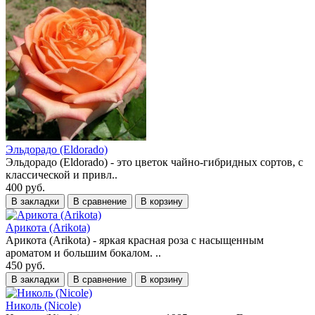
Эльдорадо (Eldorado)
Эльдорадо (Eldorado) - это цветок чайно-гибридных сортов, с
классической и привл..
400 руб.
В закладки
В сравнение
В корзину
Арикота (Arikota)
Арикота (Arikota) - яркая красная роза с насыщенным
ароматом и большим бокалом. ..
450 руб.
В закладки
В сравнение
В корзину
Николь (Nicole)