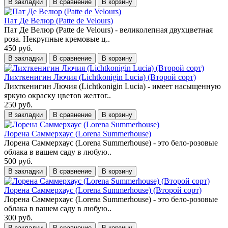
В закладки
В сравнение
В корзину
Пат Де Велюр (Patte de Velours)
Пат Де Велюр (Patte de Velours) - великолепная двухцветная
роза. Некрупные кремовые ц..
450 руб.
В закладки
В сравнение
В корзину
Лихткенигин Лючия (Lichtkonigin Lucia) (Второй сорт)
Лихткенигин Лючия (Lichtkonigin Lucia) - имеет насыщенную
яркую окраску цветов желтог..
250 руб.
В закладки
В сравнение
В корзину
Лорена Саммерхаус (Lorena Summerhouse)
Лорена Саммерхаус (Lorena Summerhouse) - это бело-розовые
облака в вашем саду в любую..
500 руб.
В закладки
В сравнение
В корзину
Лорена Саммерхаус (Lorena Summerhouse) (Второй сорт)
Лорена Саммерхаус (Lorena Summerhouse) - это бело-розовые
облака в вашем саду в любую..
300 руб.
В закладки
В сравнение
В корзину