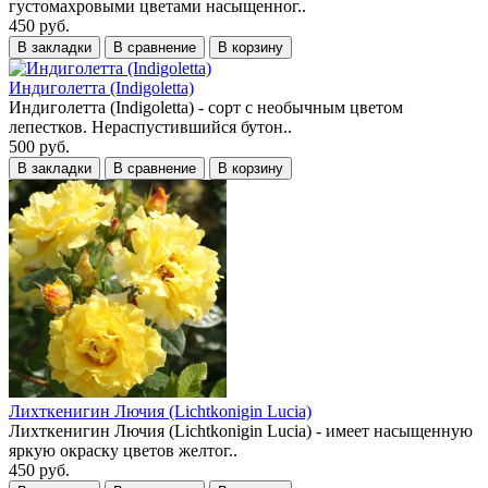
густомахровыми цветами насыщенног..
450 руб.
В закладки
В сравнение
В корзину
Индиголетта (Indigoletta)
Индиголетта (Indigoletta) - сорт с необычным цветом
лепестков. Нераспустившийся бутон..
500 руб.
В закладки
В сравнение
В корзину
Лихткенигин Лючия (Lichtkonigin Lucia)
Лихткенигин Лючия (Lichtkonigin Lucia) - имеет насыщенную
яркую окраску цветов желтог..
450 руб.