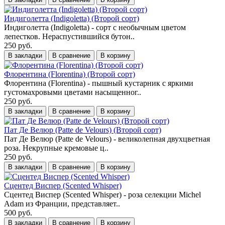
Индиголетта (Indigoletta) (Второй сорт)
Индиголетта (Indigoletta) - сорт с необычным цветом
лепестков. Нераспустившийся бутон..
250 руб.
В закладки
В сравнение
В корзину
Флорентина (Florentina) (Второй сорт)
Флорентина (Florentina) - пышный кустарник с яркими
густомахровыми цветами насыщенног..
250 руб.
В закладки
В сравнение
В корзину
Пат Де Велюр (Patte de Velours) (Второй сорт)
Пат Де Велюр (Patte de Velours) - великолепная двухцветная
роза. Некрупные кремовые ц..
250 руб.
В закладки
В сравнение
В корзину
Сцентед Виспер (Scented Whisper)
Сцентед Виспер (Scented Whisper) - роза селекции Michel
Adam из Франции, представляет..
500 руб.
В закладки
В сравнение
В корзину