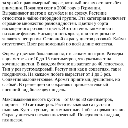
за яркий и равномерный окрас, который нельзя оставить без
внимания. Появился сорт в 2000 году в Германии.
Выращивают цветок в клумбах и на срезку. Растение
относится к чайно-гибридной группе. Эта категория включает
огромное множество разновидностей. Цветки у сорта
насыщенного розового цвета. Этот оттенок также носит
название фуксия. Насыщенность яркая, при этом розы не
являются пестрыми. Основной окрас у цветов розовый. Кайма
отсутствует. Цвет равномерный по всей длине лепестка.
Форма у цветков бокаловидная, с высоким центром. Размеры
в диаметре – от 10 до 15 сантиметров, что указывает на
крупные цветки. В каждом бутоне вырастает до 40 лепестков.
Тип у роз густомахровый. Растут они как в соцветиях, так и
поодиночке. На каждом побеге вырастает от 1 до 3 роз.
Соцветия малоцветковые. Аромат приятный, душистый, но
слабый. В срезке цветки сохраняют привлекательный
внешний вид более двух недель.
Максимальная высота кустов – от 60 до 80 сантиметров,
ширина – 70 сантиметров. Растительная масса густая и
пышная. Кусты густые, но компактные. Побеги прямостоячие.
Окрас у листьев насыщенно-зеленый. Поверхность гладкая,
глянцевая.