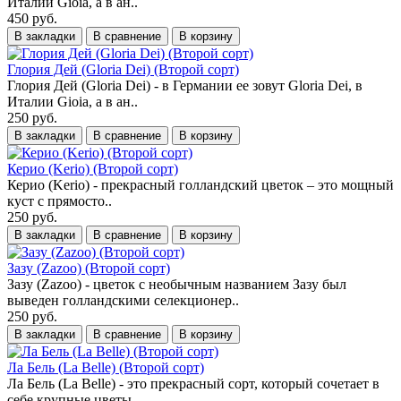
Италии Gioia, а в ан..
450 руб.
В закладки
В сравнение
В корзину
Глория Дей (Gloria Dei) (Второй сорт)
Глория Дей (Gloria Dei) - в Германии ее зовут Gloria Dei, в
Италии Gioia, а в ан..
250 руб.
В закладки
В сравнение
В корзину
Керио (Kerio) (Второй сорт)
Керио (Kerio) - прекрасный голландский цветок – это мощный
куст с прямосто..
250 руб.
В закладки
В сравнение
В корзину
Зазу (Zazoo) (Второй сорт)
Зазу (Zazoo) - цветок с необычным названием Зазу был
выведен голландскими селекционер..
250 руб.
В закладки
В сравнение
В корзину
Ла Бель (La Belle) (Второй сорт)
Ла Бель (La Belle) - это прекрасный сорт, который сочетает в
себе крупные цветы,..