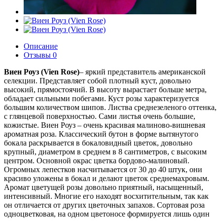
Описание
Отзывы
0
Виен Роуз (Vien Rose)
– яркий представитель американской
селекции. Представляет собой плотный куст, довольно
высокий, прямостоячий. В высоту вырастает больше метра,
обладает сильными побегами. Куст розы характеризуется
большим количеством шипов. Листва среднезеленого оттенка,
с глянцевой поверхностью. Сами листья очень большие,
кожистые. Виен Роуз – очень красивая малиново-вишневая
ароматная роза. Классический бутон в форме вытянутого
бокала раскрывается в бокаловидный цветок, довольно
крупный, диаметром в среднем в 8 сантиметров, с высоким
центром. Основной окрас цветка бордово-малиновый.
Огромных лепестков насчитывается от 30 до 40 штук, они
красиво уложены в бокал и делают цветок среднемахровым.
Аромат цветущей розы довольно приятный, насыщенный,
интенсивный. Многие его находят восхитительным, так как
он отличается от других цветочных запахов. Сортовая роза
одноцветковая, на одном цветоносе формируется лишь один