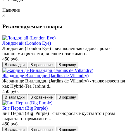
Наличие
3
Рекомендуемые товары
Лондон ай (London Eye)
Лондон ай (London Eye) - великолепная садовая роза с
пышными цветками, внешне похожими на ..
450 руб.
В закладки
В сравнение
В корзину
Жардин де Вилландри (Jardins de Villandry)
Жардин де Вилландри (Jardins de Villandry) - также известная
как Hybrid-Tea Jardins d..
450 руб.
В закладки
В сравнение
В корзину
Биг Перпл (Big Purple)
Биг Перпл (Big Purple)– сильнорослые кусты этой розы
вырастают прямыми и ..
450 руб.
В закладки
В сравнение
В корзину